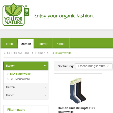
Home
Damen
Herren
Kinder
YOU FOR NATURE
Damen
BIO Baumwolle
Damen
Erscheinungsdatum
Sortierung:
BIO Baumwolle
BIO Merinowolle
Herren
Kinder
Damen Kniestrümpfe BIO
Filtern nach:
Baumwolle