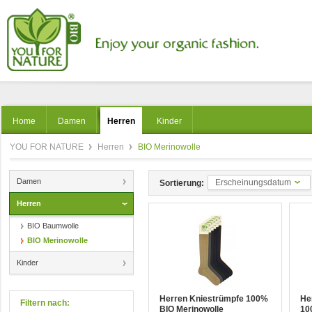
Home
Damen
Herren
Kinder
YOU FOR NATURE
Herren
BIO Merinowolle
Damen
Erscheinungsdatum
Sortierung:
Herren
BIO Baumwolle
BIO Merinowolle
Kinder
Herren Kniestrümpfe 100%
He
Filtern nach:
BIO Merinowolle
10