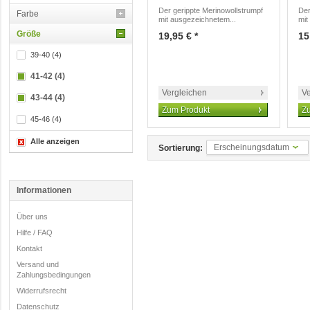
Der gerippte Merinowollstrumpf
Der
Farbe
mit ausgezeichnetem...
mit
Größe
19,95 € *
15
39-40 (4)
41-42 (4)
Vergleichen
Ve
43-44 (4)
Zum Produkt
Z
45-46 (4)
Alle anzeigen
Erscheinungsdatum
Sortierung:
Informationen
Über uns
Hilfe / FAQ
Kontakt
Versand und
Zahlungsbedingungen
Widerrufsrecht
Datenschutz