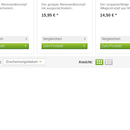
e Merinowollstrumpf
Der gerippte Merinowollstrumpf
Der strapazierfähige
ichnetem...
mit ausgezeichnetem...
Alltagsstrumpf aus Me
15,95 € *
14,50 € *
en
Vergleichen
Vergleichen
ukt
Zum Produkt
Zum Produkt
Erscheinungsdatum
:
Ansicht: