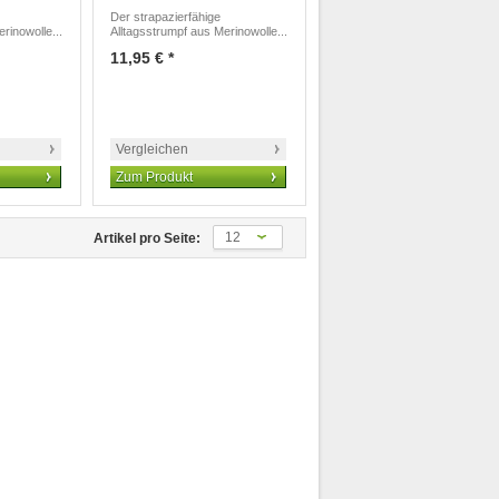
Der strapazierfähige
rinowolle...
Alltagsstrumpf aus Merinowolle...
11,95 € *
Vergleichen
Zum Produkt
12
Artikel pro Seite: