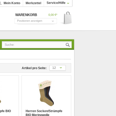
Service/Hilfe
Mein Konto
Merkzettel
WARENKORB
0,00 €*
Positionen anzeigen
12
Artikel pro Seite:
pfe BIO
Herren Socken/Strümpfe
BIO Merinowolle