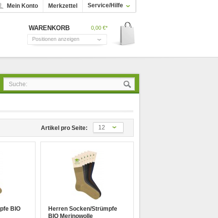
Service/Hilfe
Mein Konto
Merkzettel
WARENKORB
0,00 €*
Positionen anzeigen
12
Artikel pro Seite:
pfe BIO
Herren Socken/Strümpfe
BIO Merinowolle