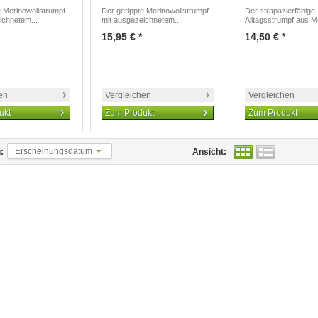
e Merinowollstrumpf
Der gerippte Merinowollstrumpf
Der strapazierfähige
ichnetem...
mit ausgezeichnetem...
Alltagsstrumpf aus Me
15,95 € *
14,50 € *
en
Vergleichen
Vergleichen
ukt
Zum Produkt
Zum Produkt
Erscheinungsdatum
:
Ansicht: