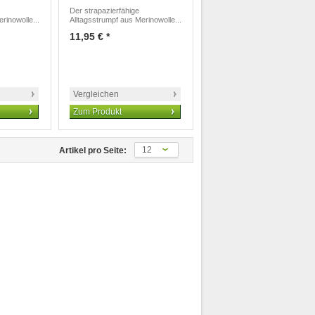
Der strapazierfähige
rinowolle...
Alltagsstrumpf aus Merinowolle...
11,95 € *
Vergleichen
Zum Produkt
12
Artikel pro Seite: