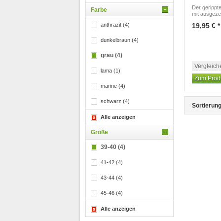
Der gerippt
Farbe
mit ausgeze
anthrazit (4)
19,95 € *
dunkelbraun (4)
grau (4)
Vergleich
lama (1)
Zum Prod
marine (4)
schwarz (4)
Sortierung
Alle anzeigen
Größe
39-40 (4)
41-42 (4)
43-44 (4)
45-46 (4)
Alle anzeigen