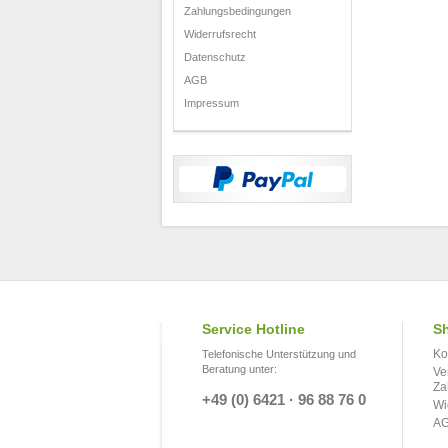
Zahlungsbedingungen
Widerrufsrecht
Datenschutz
AGB
Impressum
Service Hotline
Sh
Ko
Telefonische Unterstützung und
Beratung unter:
Ve
Za
+49 (0) 6421 · 96 88 76 0
Wi
A