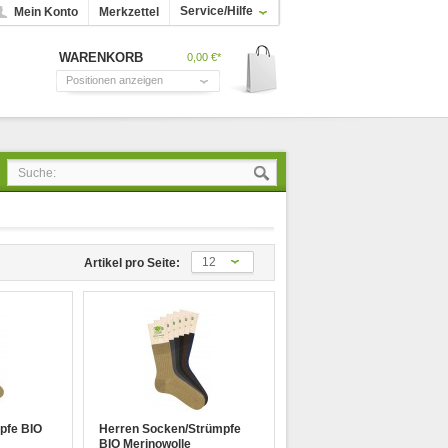
Service/Hilfe
Mein Konto
Merkzettel
WARENKORB
0,00 €*
Positionen anzeigen
12
Artikel pro Seite:
pfe BIO
Herren Socken/Strümpfe
BIO Merinowolle