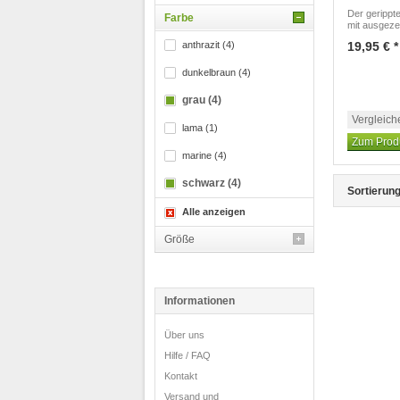
Der gerippt
Farbe
mit ausgeze
anthrazit (4)
19,95 € *
dunkelbraun (4)
grau (4)
Vergleich
lama (1)
Zum Prod
marine (4)
schwarz (4)
Sortierung
Alle anzeigen
Größe
Informationen
Über uns
Hilfe / FAQ
Kontakt
Versand und