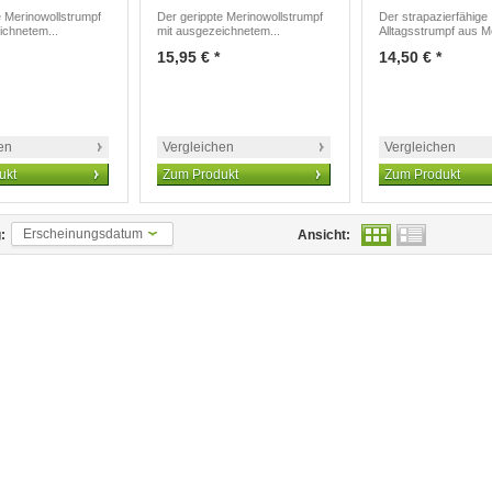
e Merinowollstrumpf
Der gerippte Merinowollstrumpf
Der strapazierfähige
ichnetem...
mit ausgezeichnetem...
Alltagsstrumpf aus Me
15,95 € *
14,50 € *
en
Vergleichen
Vergleichen
ukt
Zum Produkt
Zum Produkt
Erscheinungsdatum
:
Ansicht: