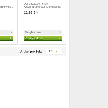
Der strapazierfähige
rinowolle...
Alltagsstrumpf aus Merinowolle...
11,95 € *
Vergleichen
Zum Produkt
12
Artikel pro Seite: