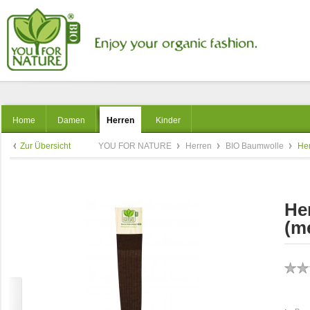
Home
Damen
Herren
Kinder
Zur Übersicht
YOU FOR NATURE
Herren
BIO Baumwolle
Her
He
(me