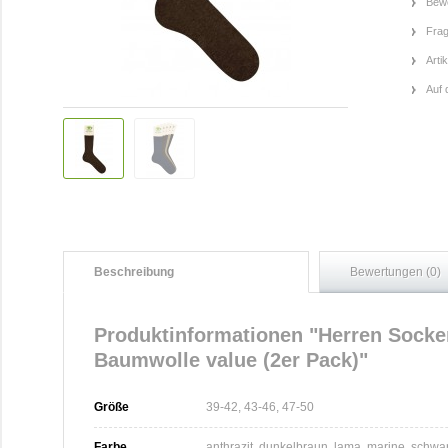
Bewe
Frag
Arti
Auf 
Beschreibung
Bewertungen (0)
Produktinformationen "Herren Sock
Baumwolle value (2er Pack)"
Größe
39-42, 43-46, 47-50
Farbe
anthrazit, dunkelbraun, lama, marine, schwa