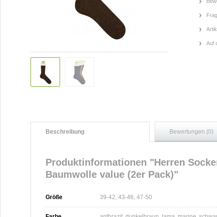
Bewe
Frag
Arti
Auf 
Beschreibung
Bewertungen (0)
Produktinformationen "Herren Sock
Baumwolle value (2er Pack)"
Größe
39-42, 43-46, 47-50
Farbe
anthrazit, dunkelbraun, lama, marine, schwa