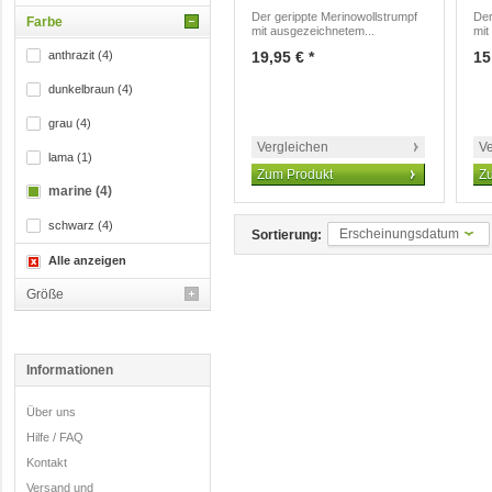
Der gerippte Merinowollstrumpf
Der
Farbe
mit ausgezeichnetem...
mit
anthrazit (4)
19,95 € *
15
dunkelbraun (4)
grau (4)
Vergleichen
Ve
lama (1)
Zum Produkt
Z
marine (4)
schwarz (4)
Erscheinungsdatum
Sortierung:
Alle anzeigen
Größe
Informationen
Über uns
Hilfe / FAQ
Kontakt
Versand und