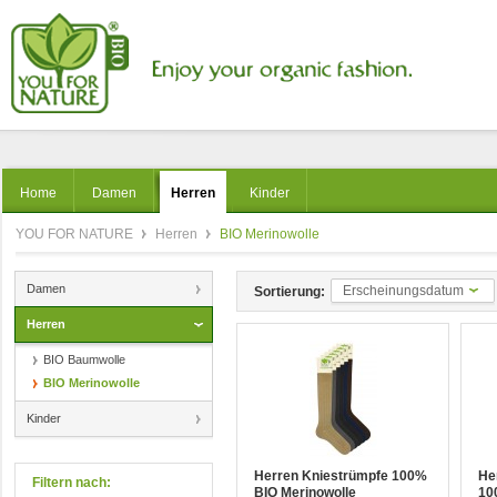
Home
Damen
Herren
Kinder
YOU FOR NATURE
Herren
BIO Merinowolle
Damen
Erscheinungsdatum
Sortierung:
Herren
BIO Baumwolle
BIO Merinowolle
Kinder
Herren Kniestrümpfe 100%
He
Filtern nach:
BIO Merinowolle
10