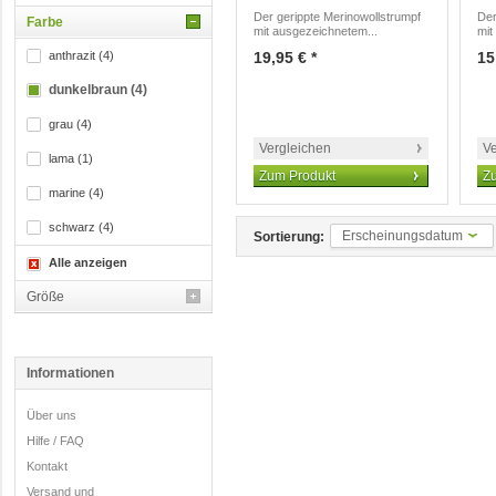
Der gerippte Merinowollstrumpf
Der
Farbe
mit ausgezeichnetem...
mit
anthrazit (4)
19,95 € *
15
dunkelbraun (4)
grau (4)
Vergleichen
Ve
lama (1)
Zum Produkt
Z
marine (4)
schwarz (4)
Erscheinungsdatum
Sortierung:
Alle anzeigen
Größe
Informationen
Über uns
Hilfe / FAQ
Kontakt
Versand und