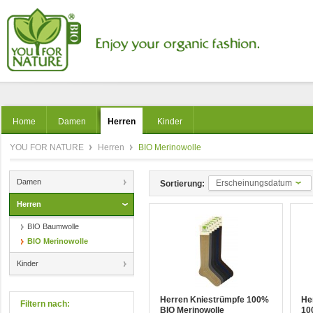
Home
Damen
Herren
Kinder
YOU FOR NATURE
Herren
BIO Merinowolle
Damen
Erscheinungsdatum
Sortierung:
Herren
BIO Baumwolle
BIO Merinowolle
Kinder
Herren Kniestrümpfe 100%
He
Filtern nach:
BIO Merinowolle
10