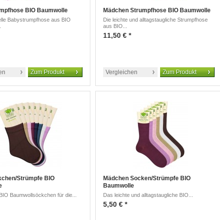
umpfhose BIO Baumwolle
Mädchen Strumpfhose BIO Baumwolle
elle Babystrumpfhose aus BIO
Die leichte und alltagstaugliche Strumpfhose
.
aus BIO...
11,50 € *
en
Zum Produkt
Vergleichen
Zum Produkt
chen/Strümpfe BIO
Mädchen Socken/Strümpfe BIO
e
Baumwolle
 BIO Baumwollsöckchen für die...
Das leichte und alltagstaugliche BIO...
5,50 € *