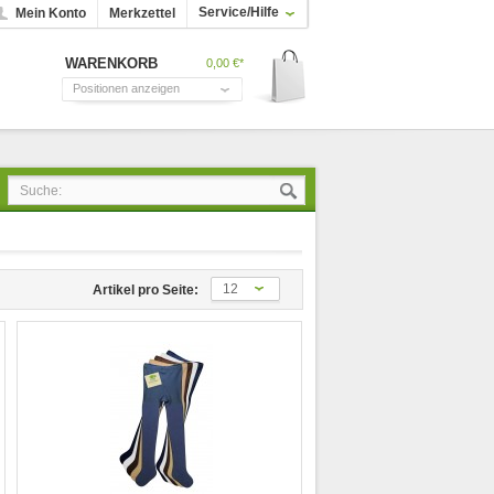
Service/Hilfe
Mein Konto
Merkzettel
WARENKORB
0,00 €*
Positionen anzeigen
12
Artikel pro Seite: