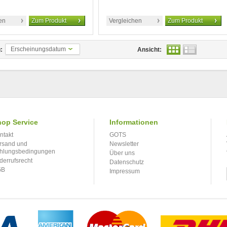
en
Zum Produkt
Vergleichen
Zum Produkt
Erscheinungsdatum
:
Ansicht:
op Service
Informationen
ntakt
GOTS
rsand und
Newsletter
hlungsbedingungen
Über uns
derrufsrecht
Datenschutz
GB
Impressum