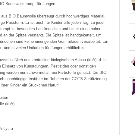
 BIO Baumwollstrumpf für Jungen.
f aus BIO Baumwolle überzeugt durch hochwertiges Material,
ige Passform. Er ist auch für Kinderfüße jeden Tag, zu jeder
trumpf ist besonders hautfreundlich und bietet einen hohen
 an der Spitze verstärkt. Die Spitze ist handgekettelt, um
ündchen sind keine einengenden Gummifäden verarbeitet. Ein
t und in vielen Unifarben für Jungen erhältlich ist.
chließlich aus kontrolliert biologischem Anbau (kbA), d. h.
den Einsatz von Kunstdüngern, Pestiziden oder sonstigen
ng werden nur schwermetallfreie Farbstoffe genutzt. Die BIO
rch unabhängige Institute im Rahmen der GOTS Zertifizierung
Ihrer Kinder ein Stückchen Natur!
eiten
le (kbA)
% Lycra