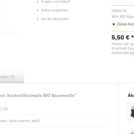
Fragen zum Artikel?
Artikel vergleichen
Artikel-Nr.:
98% BIO Bau
Auf den Merkzettel
Diese Ausw
5,50 € *
Preise inkl. g
Innerhalb Deu
Außerhalb
zz
ungen (0)
gen Socken/Strümpfe BIO Baumwolle"
Ähn
31-34
eans, lama, marine, weiß