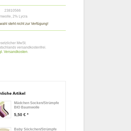
23810566
mwolle, 2% Lycra
ahl steht nicht zur Verfügung!
esetzlicher MwSt.
tschlands versandkostenfrei.
gl. Versandkosten
.
liche Artikel
Mädchen Socken/Strümpfe
BIO Baumwolle
5,50 € *
Baby Söckchen/Strümpfe